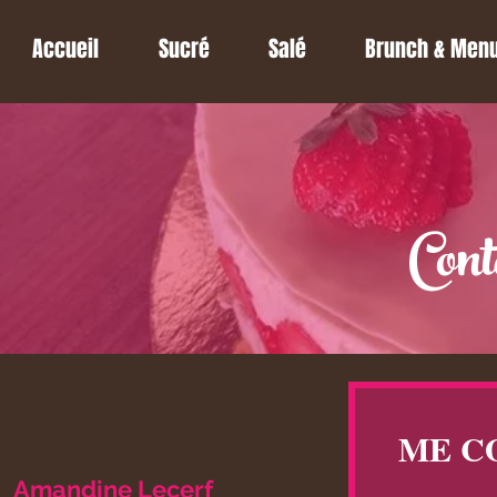
Accueil
Sucré
Salé
Brunch & Men
Cont
ME C
Amandine Lecerf