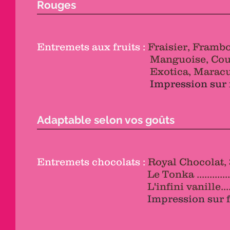
Rouges
Entremets aux fruits :
Fraisier, Framboisier,
Manguoise, Courchevel,
Exotica, Maracuja ......................
Impression sur 
Adaptable selon vos goûts
Entremets chocolats :
Royal Chocolat, 3 choc
Le Tonka ...................................
L'infini vanille...........................
Impression sur 