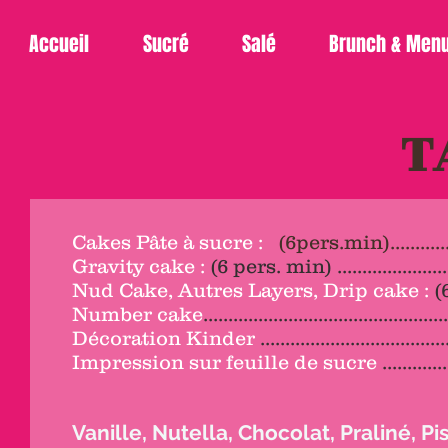
Accueil
Sucré
Salé
Brunch & Men
T
Cakes Pâte à sucre :
(6pers.min)................
Gravity cake :
(6 pers. min) ........................
Nud Cake, Autres Layers, Drip cake :
(6
Number cake
............................................
Décoration Kinder
.................................
Impression sur feuille de sucre
...........
Vanille, Nutella, Chocolat, Praliné, Pi