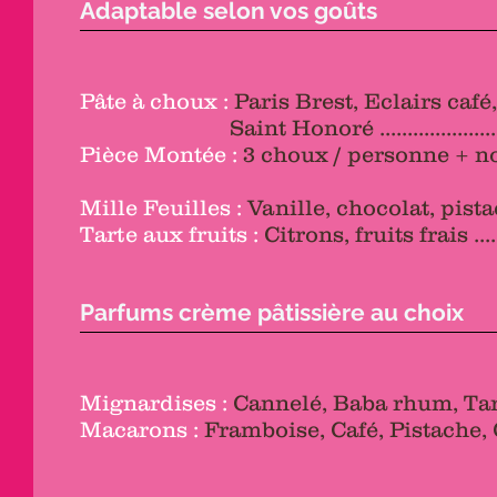
Adaptable selon vos goûts
Pâte à choux :
Paris Brest, Eclairs café, 
Saint Honoré .....................................
Pièce Montée :
3 choux / personne + nougatin
Mille Feuilles :
Vanille, chocolat, pistache .....
Tarte aux fruits :
Citrons, fruits frais ...........
Parfums crème pâtissière au choix
Mignardises :
Cannelé, Baba rhum, Tart
Macarons :
Framboise, Café, Pistache, C